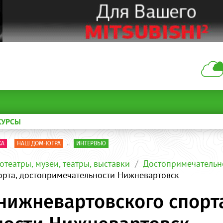
КУРСЫ
КА
НАШ ДОМ-ЮГРА
.
ИНТЕРВЬЮ
отеатры, музеи, театры, выставки
Достопримечательн
орта, достопримечательности Нижневартовск
нижневартовского спорт