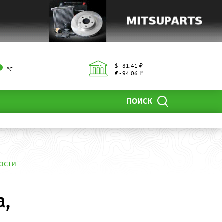
$ - 81.41 ₽
°С
€ - 94.06 ₽
ПОИСК
ости
а,