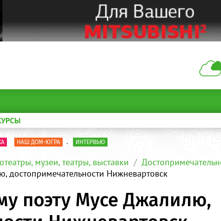
КУРСЫ
КА
НАШ ДОМ-ЮГРА
.
ИНТЕРВЬЮ
отеатры, музеи, театры, выставки
Достопримечательн
лю, достопримечательности Нижневартовск
му поэту Мусе Джалилю,