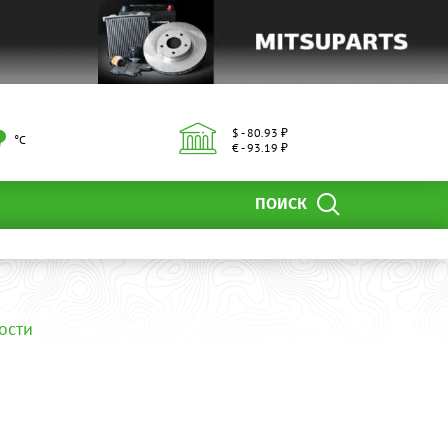
$ - 80.93 ₽
°С
€ - 93.19 ₽
ПОИСК
ости