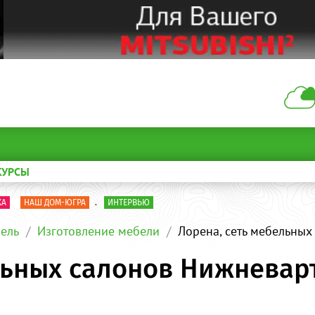
КУРСЫ
КА
НАШ ДОМ-ЮГРА
.
ИНТЕРВЬЮ
ель
Изготовление мебели
Лорена, сеть мебельных
льных салонов Нижневар