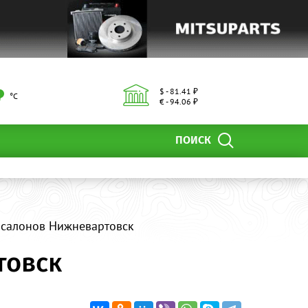
$ - 81.41 ₽
°С
€ - 94.06 ₽
ПОИСК
 салонов Нижневартовск
товск