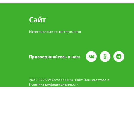
Сайт
Использование материалов
Присоединяйтесь к нам
2021-2026 © Gorod3466.ru - Сайт Нижневартовска
Политика конфиденциальности
Сетевое издание Gorod3466.ru (16+).
Свидетельство о регистрации Эл № ФС77-66798 от 15.08.2016 вы
628602 г. Нижневартовск ул.Пикмана 31. +7(3466)41-73-73
Главный редактор: Аврашова Е.С.
Адрес электронной почты редакции:
news@gorod3466.ru
По вопросам размещения рекламы:
1@gorod3466.ru
Сайт Gorod3466.ru использует файлы cookie и метрические програ