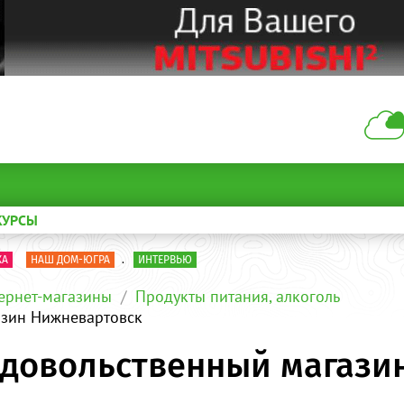
КУРСЫ
КА
НАШ ДОМ-ЮГРА
.
ИНТЕРВЬЮ
ернет-магазины
Продукты питания, алкоголь
азин Нижневартовск
одовольственный магази