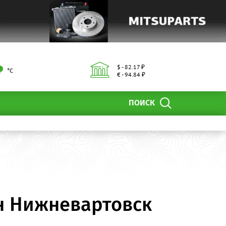
$ - 82.17 ₽
°С
€ - 94.84 ₽
ПОИСК
н Нижневартовск