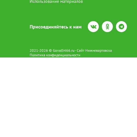
Использование материалов
Присоединяйтесь к нам
2021-2026 © Gorod3466.ru - Сайт Нижневартовска
Политика конфиденциальности
Сетевое издание Gorod3466.ru (16+).
Свидетельство о регистрации Эл № ФС77-66798 от 15.08.2016 вы
628602 г. Нижневартовск ул.Пикмана 31. +7(3466)41-73-73
Главный редактор: Аврашова Е.С.
Адрес электронной почты редакции:
news@gorod3466.ru
По вопросам размещения рекламы:
1@gorod3466.ru
Сайт Gorod3466.ru использует файлы cookie и метрические програ
Допускается цитирование материалов без получения предваритель
Продолжая использовать сайт gor