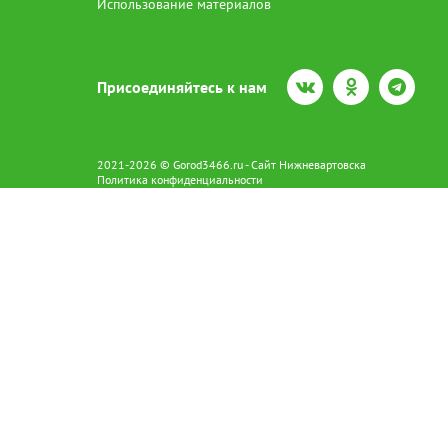
Использование материалов
Присоединяйтесь к нам
2021-2026 © Gorod3466.ru - Сайт Нижневартовска
Политика конфиденциальности
Сетевое издание Gorod3466.ru (16+).
Свидетельство о регистрации Эл № ФС77-66798 от 15.08.2016 вы
628602 г. Нижневартовск ул.Пикмана 31. +7(3466)41-73-73
Главный редактор: Аврашова Е.С.
Адрес электронной почты редакции:
news@gorod3466.ru
По вопросам размещения рекламы:
1@gorod3466.ru
Сайт Gorod3466.ru использует файлы cookie и метрические програ
Допускается цитирование материалов без получения предваритель
Продолжая использовать сайт gor