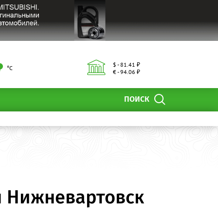
$ - 81.41 ₽
°С
€ - 94.06 ₽
ПОИСК
н Нижневартовск