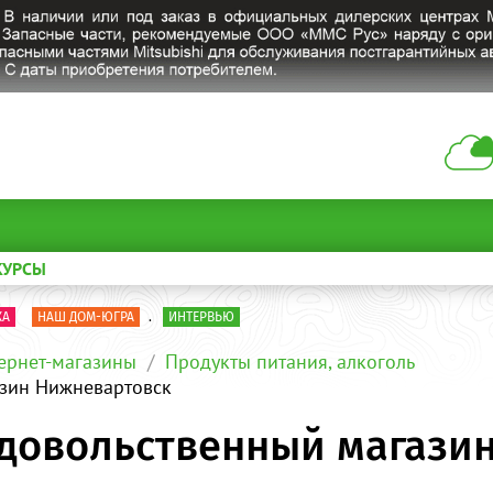
КУРСЫ
КА
НАШ ДОМ-ЮГРА
.
ИНТЕРВЬЮ
ернет-магазины
Продукты питания, алкоголь
азин Нижневартовск
одовольственный магази