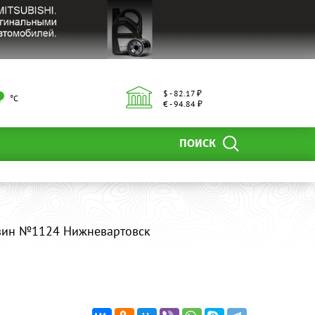
$ - 82.17 ₽
°С
€ - 94.84 ₽
ПОИСК
зин №1124 Нижневартовск