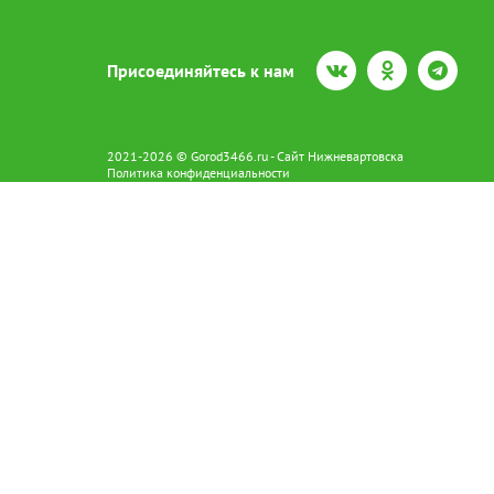
Присоединяйтесь к нам
2021-2026 © Gorod3466.ru - Сайт Нижневартовска
Политика конфиденциальности
Сетевое издание Gorod3466.ru (16+).
Свидетельство о регистрации Эл № ФС77-66798 от 15.08.2016 вы
628602 г. Нижневартовск ул.Пикмана 31. +7(3466)41-73-73
Главный редактор: Аврашова Е.С.
Адрес электронной почты редакции:
news@gorod3466.ru
По вопросам размещения рекламы:
1@gorod3466.ru
Сайт Gorod3466.ru использует файлы cookie и метрические програ
Допускается цитирование материалов без получения предваритель
Продолжая использовать сайт gor
cookie