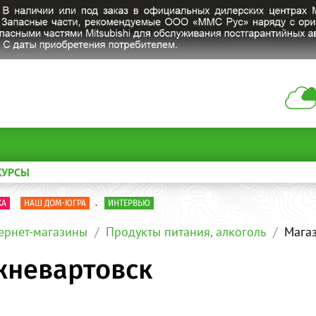
КУРСЫ
КА
НАШ ДОМ-ЮГРА
.
ИНТЕРВЬЮ
ернет-магазины
Продукты питания, алкоголь
Мага
жневартовск