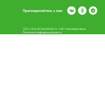
Присоединяйтесь к нам
2021-2026 © Gorod3466.ru - Сайт Нижневартовска
Политика конфиденциальности
Сетевое издание Gorod3466.ru (16+).
Свидетельство о регистрации Эл № ФС77-66798 от 15.08.2016 вы
628602 г. Нижневартовск ул.Пикмана 31. +7(3466)41-73-73
Главный редактор: Аврашова Е.С.
Адрес электронной почты редакции:
news@gorod3466.ru
По вопросам размещения рекламы:
1@gorod3466.ru
Сайт Gorod3466.ru использует файлы cookie и метрические програ
Допускается цитирование материалов без получения предваритель
Продолжая использовать сайт gor
cookie
x