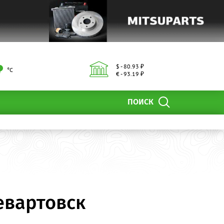
$ - 80.93 ₽
°С
€ - 93.19 ₽
ПОИСК
евартовск