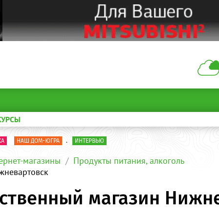
КУРСЫ
КА
НАШ ДОМ-ЮГРА
.
ИНТЕРВЬЮ
ернет-магазины
Продукты питания, алкоголь
жневартовск
ственный магазин Нижн