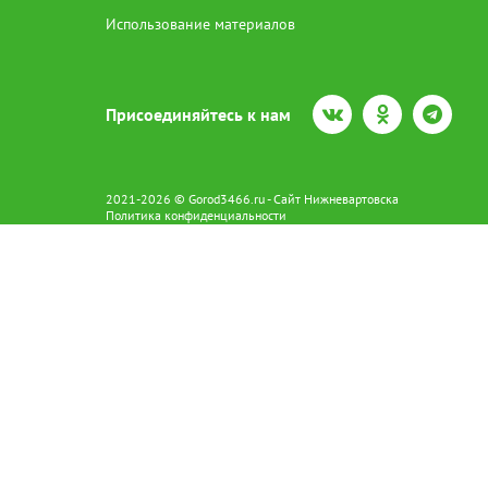
Использование материалов
Присоединяйтесь к нам
2021-2026 © Gorod3466.ru - Сайт Нижневартовска
Политика конфиденциальности
Сетевое издание Gorod3466.ru (16+).
Свидетельство о регистрации Эл № ФС77-66798 от 15.08.2016 вы
628602 г. Нижневартовск ул.Пикмана 31. +7(3466)41-73-73
Главный редактор: Аврашова Е.С.
Адрес электронной почты редакции:
news@gorod3466.ru
По вопросам размещения рекламы:
1@gorod3466.ru
Сайт Gorod3466.ru использует файлы cookie и метрические програ
Допускается цитирование материалов без получения предваритель