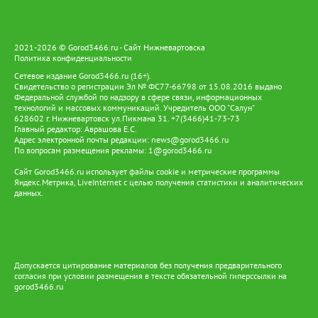
2021-2026 © Gorod3466.ru - Сайт Нижневартовска
Политика конфиденциальности
Сетевое издание Gorod3466.ru (16+).
Свидетельство о регистрации Эл № ФС77-66798 от 15.08.2016 выдано
Федеральной службой по надзору в сфере связи, информационных
технологий и массовых коммуникаций. Учредитель ООО "Салун"
628602 г. Нижневартовск ул.Пикмана 31. +7(3466)41-73-73
Главный редактор: Аврашова Е.С.
Адрес электронной почты редакции:
news@gorod3466.ru
По вопросам размещения рекламы:
1@gorod3466.ru
Сайт Gorod3466.ru использует файлы cookie и метрические программы
Яндекс.Метрика, LiveInternet с целью получения статистики и аналитических
данных.
Допускается цитирование материалов без получения предварительного
согласия при условии размещения в тексте обязательной гиперссылки на
gorod3466.ru