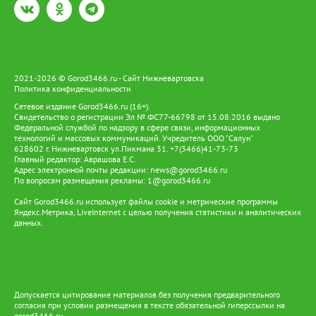
2021-2026 © Gorod3466.ru - Сайт Нижневартовска
Политика конфиденциальности
Сетевое издание Gorod3466.ru (16+).
Свидетельство о регистрации Эл № ФС77-66798 от 15.08.2016 выдано
Федеральной службой по надзору в сфере связи, информационных
технологий и массовых коммуникаций. Учредитель ООО "Салун"
628602 г. Нижневартовск ул.Пикмана 31. +7(3466)41-73-73
Главный редактор: Аврашова Е.С.
Адрес электронной почты редакции:
news@gorod3466.ru
По вопросам размещения рекламы:
1@gorod3466.ru
Сайт Gorod3466.ru использует файлы cookie и метрические программы
Яндекс.Метрика, LiveInternet с целью получения статистики и аналитических
данных.
Допускается цитирование материалов без получения предварительного
согласия при условии размещения в тексте обязательной гиперссылки на
gorod3466.ru