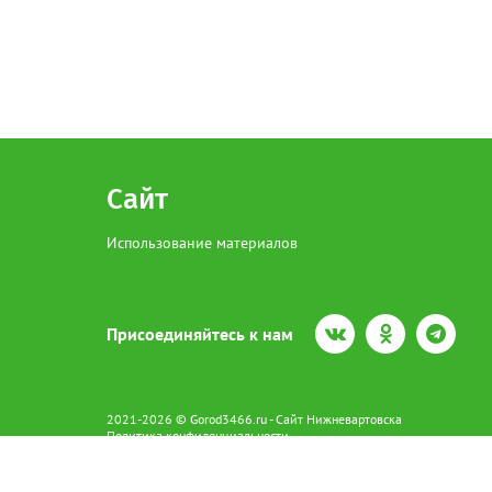
Сайт
Использование материалов
Присоединяйтесь к нам
2021-2026 © Gorod3466.ru - Сайт Нижневартовска
Политика конфиденциальности
Сетевое издание Gorod3466.ru (16+).
Свидетельство о регистрации Эл № ФС77-66798 от 15.08.2016 вы
628602 г. Нижневартовск ул.Пикмана 31. +7(3466)41-73-73