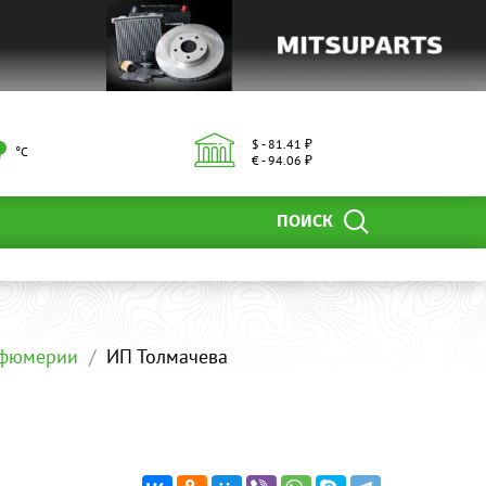
$ - 81.41 ₽
°С
€ - 94.06 ₽
ПОИСК
рфюмерии
ИП Толмачева