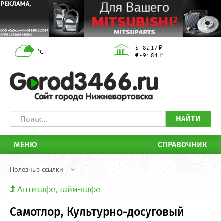
$ - 82.17 ₽
°С
€ - 94.84 ₽
НАЙТИ
МЕНЮ
СПРАВОЧНИК
Полезные ссылки
Антикафе, тайм-кафе
Самотлор, Культурно-досуговый