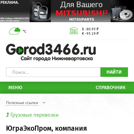
$ - 80.93 ₽
°С
€ - 93.19 ₽
НАЙТИ
МЕНЮ
СПРАВОЧНИК
Полезные ссылки
Грузовые перевозки
ЮграЭкоПром, компания