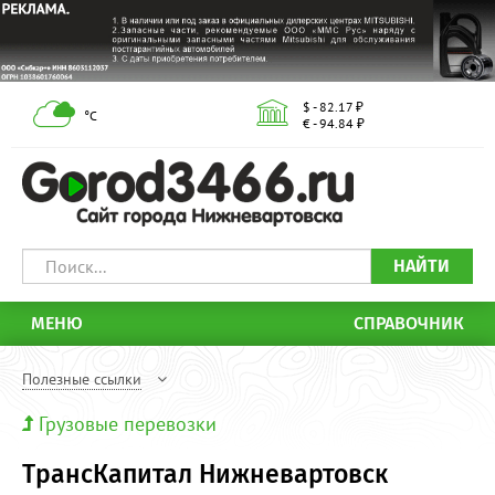
$ - 82.17 ₽
°С
€ - 94.84 ₽
НАЙТИ
МЕНЮ
СПРАВОЧНИК
Полезные ссылки
Грузовые перевозки
ТрансКапитал Нижневартовск