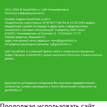
2021-2026 © Gorod3466.ru - Сайт Нижневартовска
Политика конфиденциальности
Сетевое издание Gorod3466.ru (16+).
Свидетельство о регистрации Эл № ФС77-66798 от 15.08.2016 выдано
Федеральной службой по надзору в сфере связи, информационных
технологий и массовых коммуникаций. Учредитель ООО "Салун"
628602 г. Нижневартовск ул.Пикмана 31. +7(3466)41-73-73
Главный редактор: Аврашова Е.С.
Адрес электронной почты редакции:
news@gorod3466.ru
По вопросам размещения рекламы:
1@gorod3466.ru
Сайт Gorod3466.ru использует файлы cookie и метрические программы
Яндекс.Метрика, LiveInternet с целью получения статистики и аналитических
данных.
Допускается цитирование материалов без получения предварительного
согласия при условии размещения в тексте обязательной гиперссылки на
gorod3466.ru
Продолжая использовать сайт