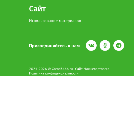
Сайт
Использование материалов
Присоединяйтесь к нам
2021-2026 © Gorod3466.ru - Сайт Нижневартовска
Политика конфиденциальности
Сетевое издание Gorod3466.ru (16+).
Свидетельство о регистрации Эл № ФС77-66798 от 15.08.2016 вы
628602 г. Нижневартовск ул.Пикмана 31. +7(3466)41-73-73
Главный редактор: Аврашова Е.С.
Адрес электронной почты редакции:
news@gorod3466.ru
По вопросам размещения рекламы:
1@gorod3466.ru
Сайт Gorod3466.ru использует файлы cookie и метрические програ
Допускается цитирование материалов без получения предваритель