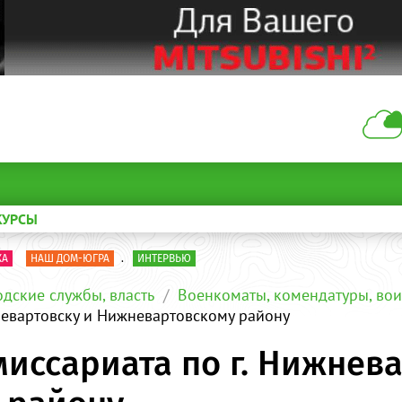
КУРСЫ
КА
НАШ ДОМ-ЮГРА
.
ИНТЕРВЬЮ
одские службы, власть
Военкоматы, комендатуры, вои
невартовску и Нижневартовскому району
иссариата по г. Нижнева