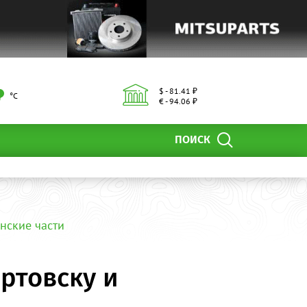
$ - 81.41 ₽
°С
€ - 94.06 ₽
ПОИСК
нские части
ртовску и