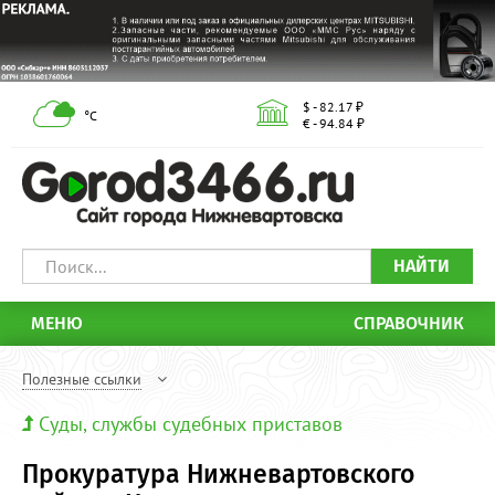
$ - 82.17 ₽
°С
€ - 94.84 ₽
НАЙТИ
МЕНЮ
СПРАВОЧНИК
Полезные ссылки
Суды, службы судебных приставов
Прокуратура Нижневартовского