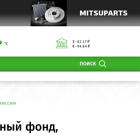
$ - 82.17 ₽
°С
€ - 94.84 ₽
ПОИСК
миссии
нный фонд,