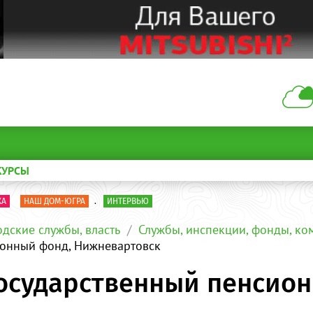
КУРСЫ
КА
НАШ ДОМ-ЮГРА
.
ИНТЕРВЬЮ
одские службы, власть
Службы, инспекции, фонды, ко
ионный фонд, Нижневартовск
государственный пенсио