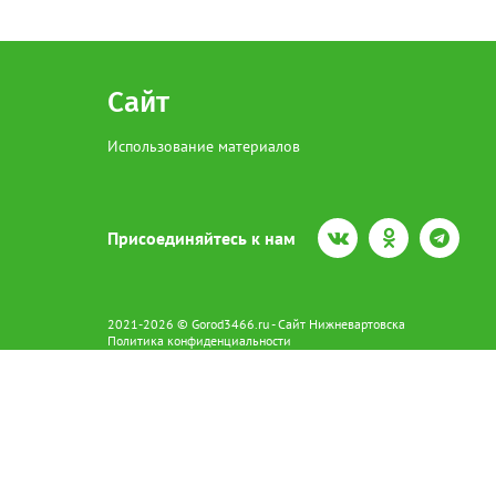
Сайт
Использование материалов
Присоединяйтесь к нам
2021-2026 © Gorod3466.ru - Сайт Нижневартовска
Политика конфиденциальности
Сетевое издание Gorod3466.ru (16+).
Свидетельство о регистрации Эл № ФС77-66798 от 15.08.2016 вы
628602 г. Нижневартовск ул.Пикмана 31. +7(3466)41-73-73
Главный редактор: Аврашова Е.С.
Адрес электронной почты редакции:
news@gorod3466.ru
По вопросам размещения рекламы:
1@gorod3466.ru
Сайт Gorod3466.ru использует файлы cookie и метрические програ