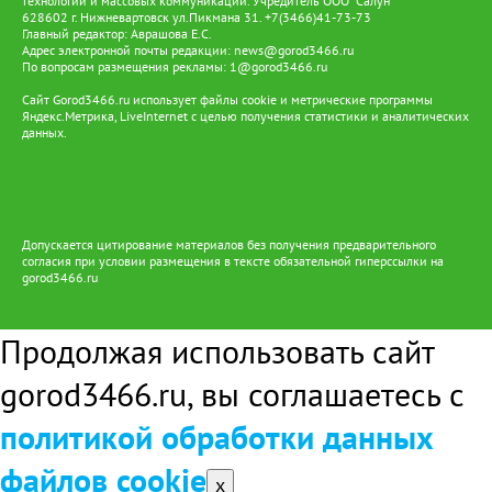
технологий и массовых коммуникаций. Учредитель ООО "Салун"
628602 г. Нижневартовск ул.Пикмана 31. +7(3466)41-73-73
Главный редактор: Аврашова Е.С.
Адрес электронной почты редакции:
news@gorod3466.ru
По вопросам размещения рекламы:
1@gorod3466.ru
Сайт Gorod3466.ru использует файлы cookie и метрические программы
Яндекс.Метрика, LiveInternet с целью получения статистики и аналитических
данных.
Допускается цитирование материалов без получения предварительного
согласия при условии размещения в тексте обязательной гиперссылки на
gorod3466.ru
Продолжая использовать сайт
gorod3466.ru, вы соглашаетесь с
политикой обработки данных
файлов cookie
x