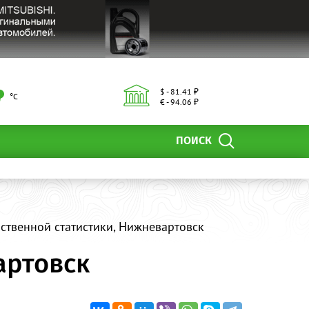
$ - 81.41 ₽
°С
€ - 94.06 ₽
ПОИСК
рственной статистики, Нижневартовск
артовск