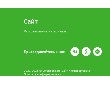
Сайт
Использование материалов
Присоединяйтесь к нам
2021-2026 © Gorod3466.ru - Сайт Нижневартовска
Политика конфиденциальности
Сетевое издание Gorod3466.ru (16+).
Свидетельство о регистрации Эл № ФС77-66798 от 15.08.2016 вы
628602 г. Нижневартовск ул.Пикмана 31. +7(3466)41-73-73
Главный редактор: Аврашова Е.С.
Адрес электронной почты редакции:
news@gorod3466.ru
По вопросам размещения рекламы:
1@gorod3466.ru
Сайт Gorod3466.ru использует файлы cookie и метрические програ