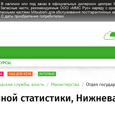
КУРСЫ
КА
НАШ ДОМ-ЮГРА
.
ИНТЕРВЬЮ
одские службы, власть
Министерства
Отдел госуда
нной статистики, Нижнев