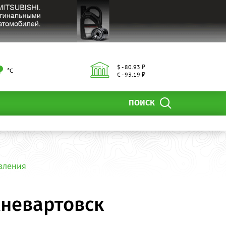
$ - 80.93 ₽
°С
€ - 93.19 ₽
ПОИСК
вления
жневартовск