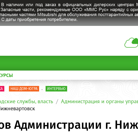
КУРСЫ
КА
НАШ ДОМ-ЮГРА
.
ИНТЕРВЬЮ
одские службы, власть
Администрация и органы упра
Нижневартовск
ов Администрации г. Ни