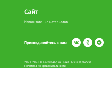
Сайт
Использование материалов
Присоединяйтесь к нам
2021-2026 © Gorod3466.ru - Сайт Нижневартовска
Политика конфиденциальности
Сетевое издание Gorod3466.ru (16+).
Свидетельство о регистрации Эл № ФС77-66798 от 15.08.2016 вы
628602 г. Нижневартовск ул.Пикмана 31. +7(3466)41-73-73
Главный редактор: Аврашова Е.С.
Адрес электронной почты редакции:
news@gorod3466.ru
По вопросам размещения рекламы:
1@gorod3466.ru
Сайт Gorod3466.ru использует файлы cookie и метрические програ
Допускается цитирование материалов без получения предваритель