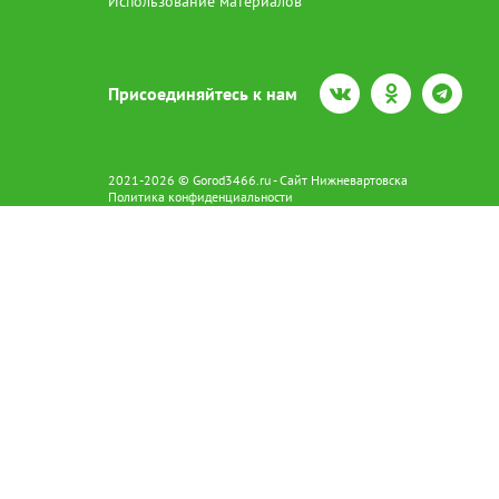
Использование материалов
Присоединяйтесь к нам
2021-2026 © Gorod3466.ru - Сайт Нижневартовска
Политика конфиденциальности
Сетевое издание Gorod3466.ru (16+).
Свидетельство о регистрации Эл № ФС77-66798 от 15.08.2016 вы
628602 г. Нижневартовск ул.Пикмана 31. +7(3466)41-73-73
Главный редактор: Аврашова Е.С.
Адрес электронной почты редакции:
news@gorod3466.ru
По вопросам размещения рекламы:
1@gorod3466.ru
Сайт Gorod3466.ru использует файлы cookie и метрические програ
Допускается цитирование материалов без получения предваритель
Продолжая использовать сайт gor