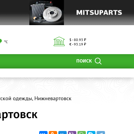
$ - 80.93 ₽
°С
€ - 93.19 ₽
ПОИСК
етской одежды, Нижневартовск
артовск