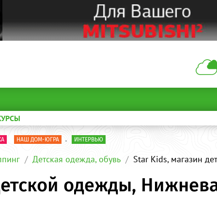
КУРСЫ
КА
НАШ ДОМ-ЮГРА
.
ИНТЕРВЬЮ
пинг
Детская одежда, обувь
Star Kids, магазин д
 детской одежды, Нижнев