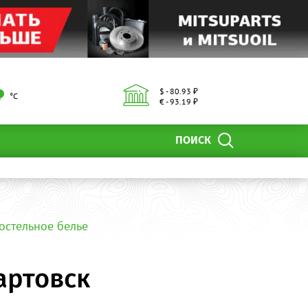
$ - 80.93 ₽
°С
€ - 93.19 ₽
ПОИСК
постельное белье
артовск