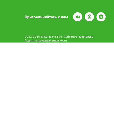
Присоединяйтесь к нам
2021-2026 © Gorod3466.ru - Сайт Нижневартовска
Политика конфиденциальности
Сетевое издание Gorod3466.ru (16+).
Свидетельство о регистрации Эл № ФС77-66798 от 15.08.2016 вы
628602 г. Нижневартовск ул.Пикмана 31. +7(3466)41-73-73
Главный редактор: Аврашова Е.С.
Адрес электронной почты редакции:
news@gorod3466.ru
По вопросам размещения рекламы:
1@gorod3466.ru
Сайт Gorod3466.ru использует файлы cookie и метрические програ
Допускается цитирование материалов без получения предваритель
Продолжая использовать сайт gor