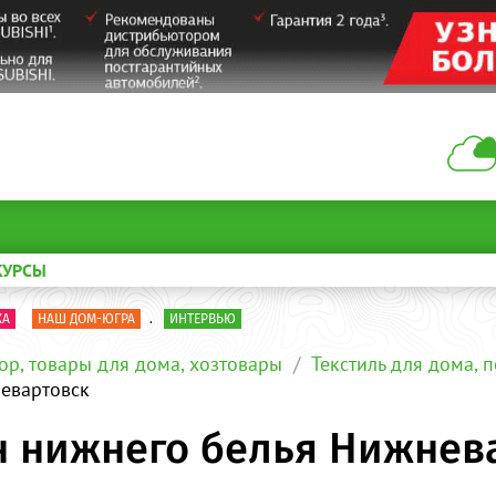
КУРСЫ
КА
НАШ ДОМ-ЮГРА
.
ИНТЕРВЬЮ
ор, товары для дома, хозтовары
Текстиль для дома, 
невартовск
н нижнего белья Нижнев