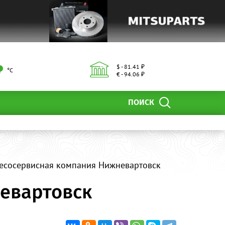
$ - 81.41 ₽
°С
€ - 94.06 ₽
ПОИСК
лесосервисная компания Нижневартовск
евартовск