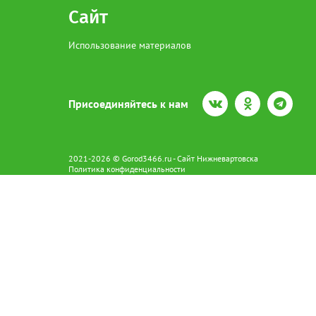
Сайт
Использование материалов
Присоединяйтесь к нам
2021-2026 © Gorod3466.ru - Сайт Нижневартовска
Политика конфиденциальности
Сетевое издание Gorod3466.ru (16+).
Свидетельство о регистрации Эл № ФС77-66798 от 15.08.2016 вы
628602 г. Нижневартовск ул.Пикмана 31. +7(3466)41-73-73
Главный редактор: Аврашова Е.С.
Адрес электронной почты редакции:
news@gorod3466.ru
По вопросам размещения рекламы:
1@gorod3466.ru
Сайт Gorod3466.ru использует файлы cookie и метрические програ
Допускается цитирование материалов без получения предваритель