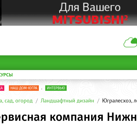
КУРСЫ
КА
НАШ ДОМ-ЮГРА
.
ИНТЕРВЬЮ
а, сад, огород
Ландшафтный дизайн
Югралесхоз, 
ервисная компания Нижн