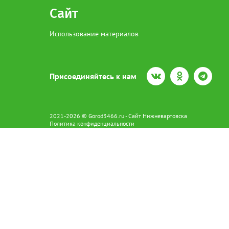
Сайт
Использование материалов
Присоединяйтесь к нам
2021-2026 © Gorod3466.ru - Сайт Нижневартовска
Политика конфиденциальности
Сетевое издание Gorod3466.ru (16+).
Свидетельство о регистрации Эл № ФС77-66798 от 15.08.2016 вы
628602 г. Нижневартовск ул.Пикмана 31. +7(3466)41-73-73
Главный редактор: Аврашова Е.С.
Адрес электронной почты редакции:
news@gorod3466.ru
По вопросам размещения рекламы:
1@gorod3466.ru
Сайт Gorod3466.ru использует файлы cookie и метрические програ
Допускается цитирование материалов без получения предваритель