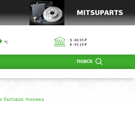
$ - 80.93 ₽
°С
€ - 93.19 ₽
ПОИСК
я бытовая техника