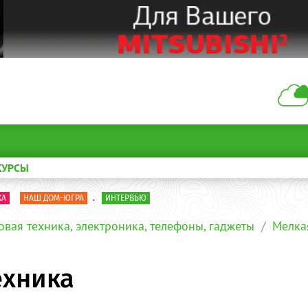
КУРСЫ
КА
НАШ ДОМ-ЮГРА
.
ИНТЕРВЬЮ
овая техника, электроника, телефоны, гаджеты
Мелка
ехника