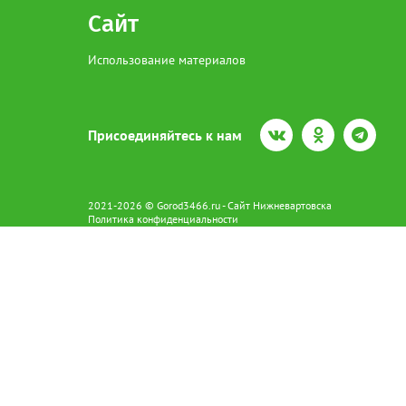
Сайт
Использование материалов
Присоединяйтесь к нам
2021-2026 © Gorod3466.ru - Сайт Нижневартовска
Политика конфиденциальности
Сетевое издание Gorod3466.ru (16+).
Свидетельство о регистрации Эл № ФС77-66798 от 15.08.2016 вы
628602 г. Нижневартовск ул.Пикмана 31. +7(3466)41-73-73
Главный редактор: Аврашова Е.С.
Адрес электронной почты редакции:
news@gorod3466.ru
По вопросам размещения рекламы:
1@gorod3466.ru
Сайт Gorod3466.ru использует файлы cookie и метрические програ
Допускается цитирование материалов без получения предваритель