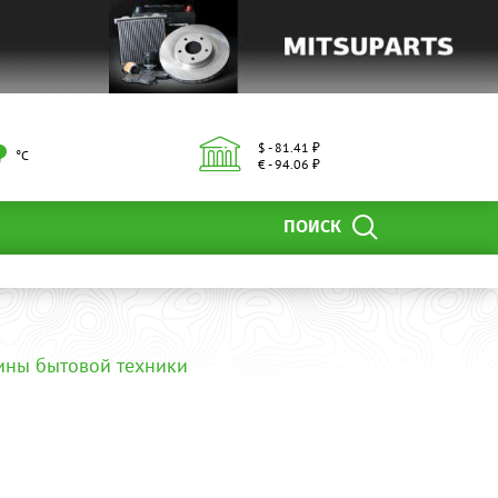
$ - 81.41 ₽
°С
€ - 94.06 ₽
ПОИСК
ины бытовой техники