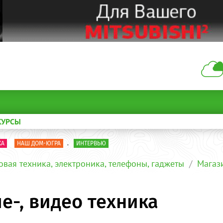
КУРСЫ
КА
НАШ ДОМ-ЮГРА
.
ИНТЕРВЬЮ
овая техника, электроника, телефоны, гаджеты
Магаз
ле-, видео техника