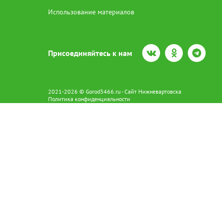
Использование материалов
Присоединяйтесь к нам
2021-2026 © Gorod3466.ru - Сайт Нижневартовска
Политика конфиденциальности
Сетевое издание Gorod3466.ru (16+).
Свидетельство о регистрации Эл № ФС77-66798 от 15.08.2016 вы
628602 г. Нижневартовск ул.Пикмана 31. +7(3466)41-73-73
Главный редактор: Аврашова Е.С.
Адрес электронной почты редакции:
news@gorod3466.ru
По вопросам размещения рекламы:
1@gorod3466.ru
Сайт Gorod3466.ru использует файлы cookie и метрические програ
Допускается цитирование материалов без получения предваритель