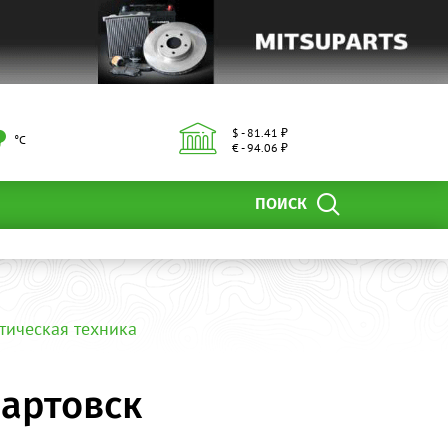
$ - 81.41 ₽
°С
€ - 94.06 ₽
ПОИСК
тическая техника
вартовск