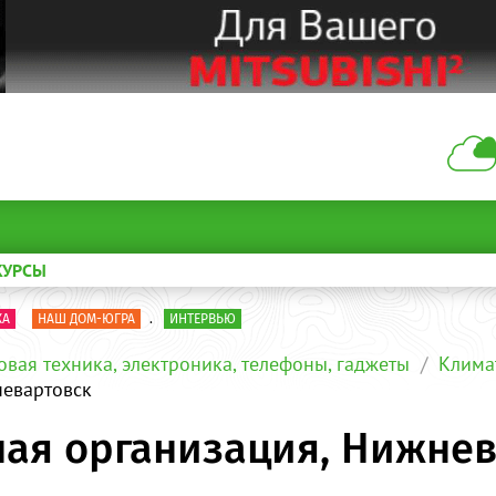
КУРСЫ
КА
НАШ ДОМ-ЮГРА
.
ИНТЕРВЬЮ
овая техника, электроника, телефоны, гаджеты
Клима
невартовск
ная организация, Нижне