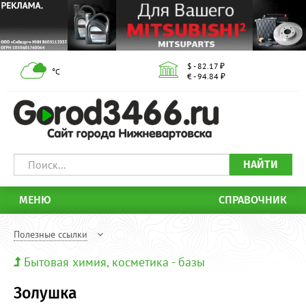
$ - 82.17 ₽
°С
€ - 94.84 ₽
НАЙТИ
МЕНЮ
СПРАВОЧНИК
Полезные ссылки
Бытовая химия, косметика - базы
Золушка