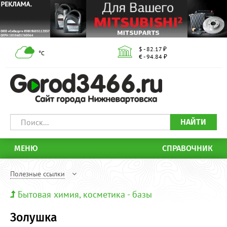
$ - 82.17 ₽
°С
€ - 94.84 ₽
НАЙТИ
МЕНЮ
СПРАВОЧНИК
Полезные ссылки
Бытовая химия, косметика - базы
Золушка