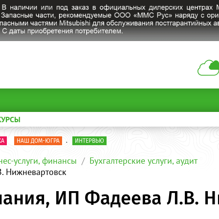
КУРСЫ
КА
НАШ ДОМ-ЮГРА
.
ИНТЕРВЬЮ
нес-услуги, финансы
Бухгалтерские услуги, аудит
В. Нижневартовск
пания, ИП Фадеева Л.В. 