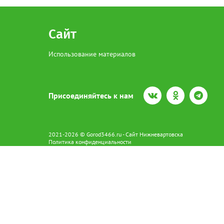
Сайт
Использование материалов
Присоединяйтесь к нам
2021-2026 © Gorod3466.ru - Сайт Нижневартовска
Политика конфиденциальности
Сетевое издание Gorod3466.ru (16+).
Свидетельство о регистрации Эл № ФС77-66798 от 15.08.2016 вы
628602 г. Нижневартовск ул.Пикмана 31. +7(3466)41-73-73
Главный редактор: Аврашова Е.С.
Адрес электронной почты редакции:
news@gorod3466.ru
По вопросам размещения рекламы:
1@gorod3466.ru
Сайт Gorod3466.ru использует файлы cookie и метрические програ