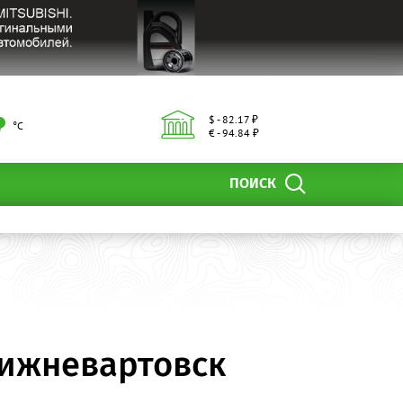
$ - 82.17 ₽
°С
€ - 94.84 ₽
ПОИСК
Нижневартовск