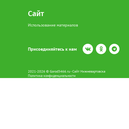
Сайт
Использование материалов
Присоединяйтесь к нам
2021-2026 © Gorod3466.ru - Сайт Нижневартовска
Политика конфиденциальности
Сетевое издание Gorod3466.ru (16+).
Свидетельство о регистрации Эл № ФС77-66798 от 15.08.2016 вы
628602 г. Нижневартовск ул.Пикмана 31. +7(3466)41-73-73
Главный редактор: Аврашова Е.С.
Адрес электронной почты редакции:
news@gorod3466.ru
По вопросам размещения рекламы:
1@gorod3466.ru
Сайт Gorod3466.ru использует файлы cookie и метрические програ
Допускается цитирование материалов без получения предваритель