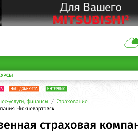
КУРСЫ
КА
НАШ ДОМ-ЮГРА
.
ИНТЕРВЬЮ
нес-услуги, финансы
Страхование
мпания Нижневартовск
венная страховая компа