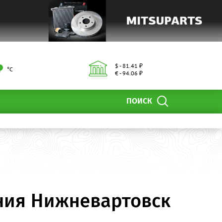
$ - 81.41 ₽
°С
€ - 94.06 ₽
ПОИСК
ния Нижневартовск