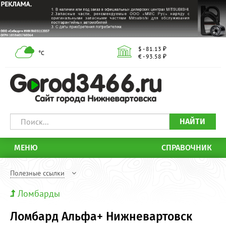
$ - 81.13 ₽
°С
€ - 93.58 ₽
НАЙТИ
МЕНЮ
СПРАВОЧНИК
Полезные ссылки
Ломбарды
Ломбард Альфа+ Нижневартовск