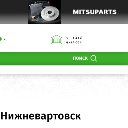
$ - 81.41 ₽
°С
€ - 94.06 ₽
ПОИСК
 Нижневартовск