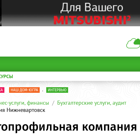
КУРСЫ
КА
НАШ ДОМ-ЮГРА
.
ИНТЕРВЬЮ
нес-услуги, финансы
Бухгалтерские услуги, аудит
ия Нижневартовск
огопрофильная компания