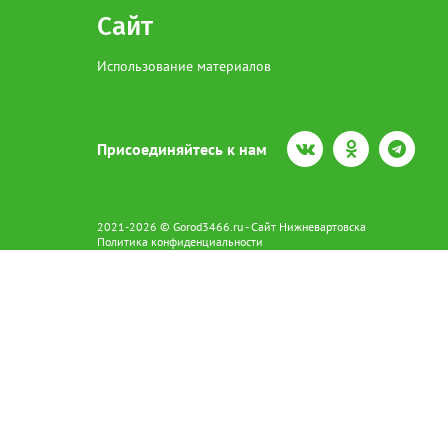
Сайт
Использование материалов
Присоединяйтесь к нам
2021-2026 © Gorod3466.ru - Сайт Нижневартовска
Политика конфиденциальности
Сетевое издание Gorod3466.ru (16+).
Свидетельство о регистрации Эл № ФС77-66798 от 15.08.2016 вы
628602 г. Нижневартовск ул.Пикмана 31. +7(3466)41-73-73
Главный редактор: Аврашова Е.С.
Адрес электронной почты редакции:
news@gorod3466.ru
По вопросам размещения рекламы:
1@gorod3466.ru
Сайт Gorod3466.ru использует файлы cookie и метрические програ
Допускается цитирование материалов без получения предваритель