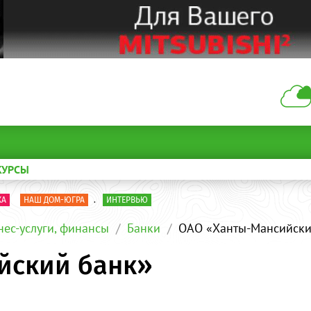
КУРСЫ
КА
НАШ ДОМ-ЮГРА
.
ИНТЕРВЬЮ
нес-услуги, финансы
Банки
ОАО «Ханты-Мансийски
йский банк»