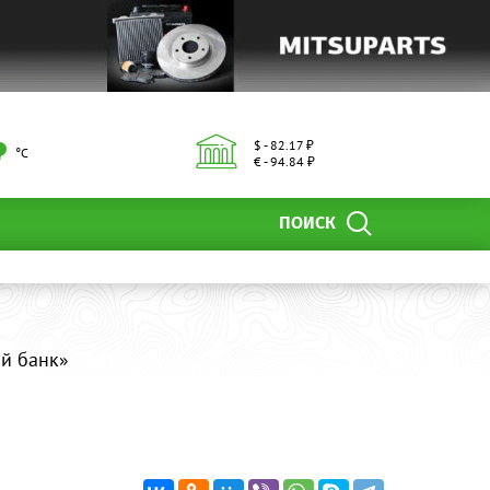
$ - 82.17 ₽
°С
€ - 94.84 ₽
ПОИСК
й банк»