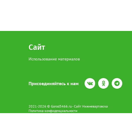
Сайт
Использование материалов
Присоединяйтесь к нам
2021-2026 © Gorod3466.ru - Сайт Нижневартовска
Политика конфиденциальности
Сетевое издание Gorod3466.ru (16+).
Свидетельство о регистрации Эл № ФС77-66798 от 15.08.2016 вы
628602 г. Нижневартовск ул.Пикмана 31. +7(3466)41-73-73
Главный редактор: Аврашова Е.С.