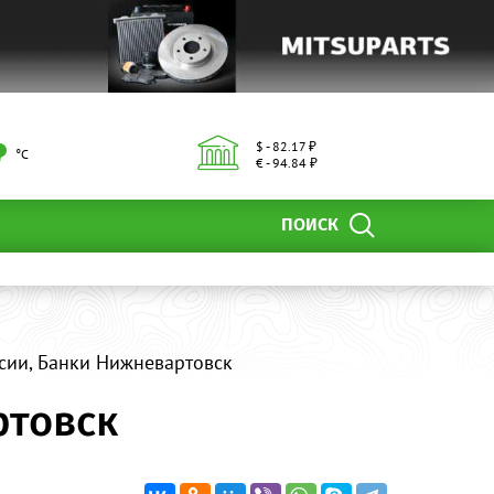
$ - 82.17 ₽
°С
€ - 94.84 ₽
ПОИСК
сии, Банки Нижневартовск
ртовск