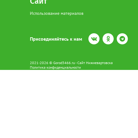
Сайт
Использование материалов
Присоединяйтесь к нам
2021-2026 © Gorod3466.ru - Сайт Нижневартовска
Политика конфиденциальности
Сетевое издание Gorod3466.ru (16+).
Свидетельство о регистрации Эл № ФС77-66798 от 15.08.2016 вы
628602 г. Нижневартовск ул.Пикмана 31. +7(3466)41-73-73
Главный редактор: Аврашова Е.С.
Адрес электронной почты редакции:
news@gorod3466.ru
По вопросам размещения рекламы:
1@gorod3466.ru
Сайт Gorod3466.ru использует файлы cookie и метрические програ
Допускается цитирование материалов без получения предваритель