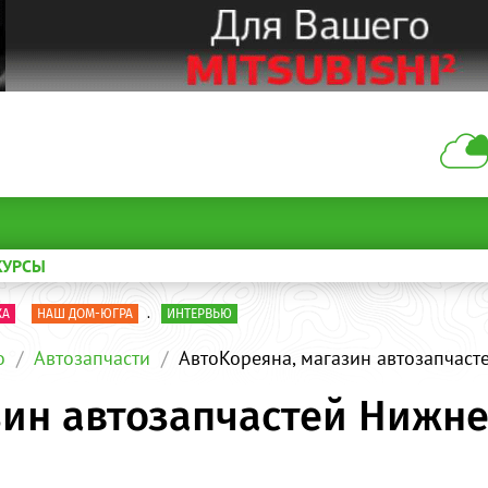
КУРСЫ
КА
НАШ ДОМ-ЮГРА
.
ИНТЕРВЬЮ
о
Автозапчасти
АвтоКореяна, магазин автозапчаст
зин автозапчастей Нижн