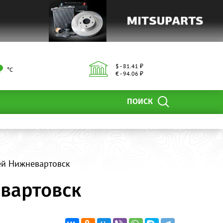
$ - 81.41 ₽
°С
€ - 94.06 ₽
ПОИСК
ей Нижневартовск
евартовск