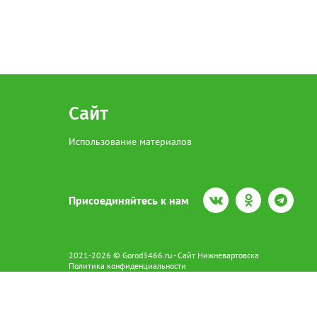
Сайт
Использование материалов
Присоединяйтесь к нам
2021-2026 © Gorod3466.ru - Сайт Нижневартовска
Политика конфиденциальности
Сетевое издание Gorod3466.ru (16+).
Свидетельство о регистрации Эл № ФС77-66798 от 15.08.2016 вы
628602 г. Нижневартовск ул.Пикмана 31. +7(3466)41-73-73
Главный редактор: Аврашова Е.С.