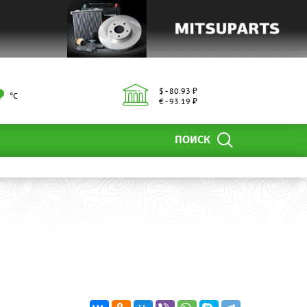
$ - 80.93 ₽
°С
€ - 93.19 ₽
ПОИСК