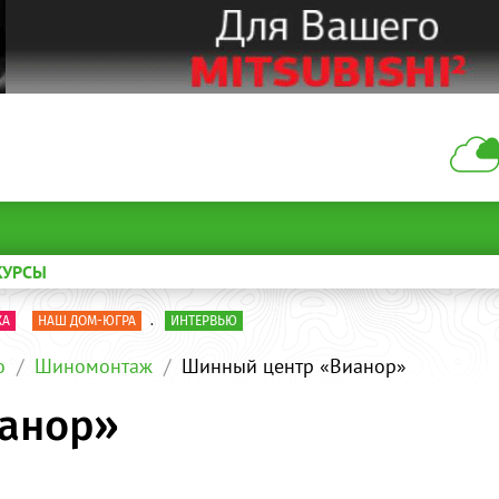
КУРСЫ
КА
НАШ ДОМ-ЮГРА
.
ИНТЕРВЬЮ
о
Шиномонтаж
Шинный центр «Вианор»
анор»