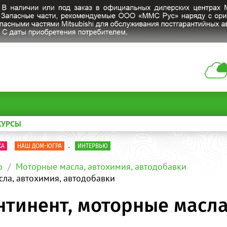
КУРСЫ
КА
НАШ ДОМ-ЮГРА
.
ИНТЕРВЬЮ
о
Моторные масла, автохимия, автодобавки
ла, автохимия, автодобавки
тинент, моторные масла