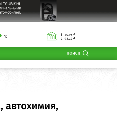
$ - 80.93 ₽
°С
€ - 93.19 ₽
ПОИСК
, автохимия,