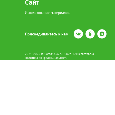
Сайт
Использование материалов
Присоединяйтесь к нам
2021-2026 © Gorod3466.ru - Сайт Нижневартовска
Политика конфиденциальности
Сетевое издание Gorod3466.ru (16+).
Свидетельство о регистрации Эл № ФС77-66798 от 15.08.2016 вы
628602 г. Нижневартовск ул.Пикмана 31. +7(3466)41-73-73
Главный редактор: Аврашова Е.С.
Адрес электронной почты редакции:
news@gorod3466.ru
По вопросам размещения рекламы:
1@gorod3466.ru
Сайт Gorod3466.ru использует файлы cookie и метрические програ
Допускается цитирование материалов без получения предваритель