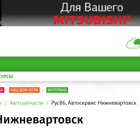
КУРСЫ
КА
НАШ ДОМ-ЮГРА
.
ИНТЕРВЬЮ
о
Автозапчасти
Рус86, Автосервис Нижневартовск
 Нижневартовск