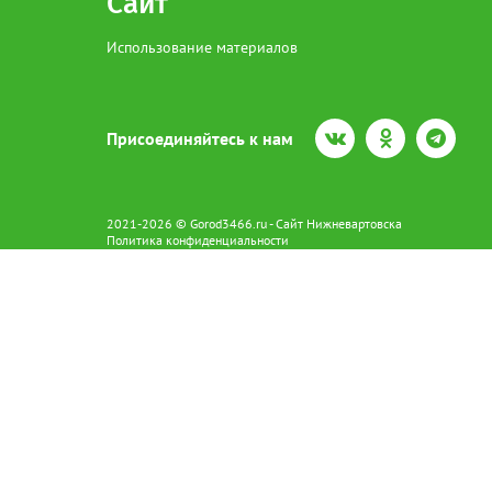
Сайт
Использование материалов
Присоединяйтесь к нам
2021-2026 © Gorod3466.ru - Сайт Нижневартовска
Политика конфиденциальности
Сетевое издание Gorod3466.ru (16+).
Свидетельство о регистрации Эл № ФС77-66798 от 15.08.2016 вы
628602 г. Нижневартовск ул.Пикмана 31. +7(3466)41-73-73
Главный редактор: Аврашова Е.С.
Адрес электронной почты редакции:
news@gorod3466.ru
По вопросам размещения рекламы:
1@gorod3466.ru
Сайт Gorod3466.ru использует файлы cookie и метрические програ
Допускается цитирование материалов без получения предваритель