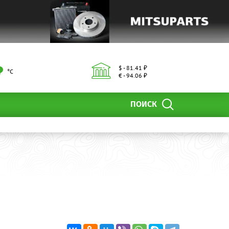
$ - 81.41 ₽
°С
€ - 94.06 ₽
ПОИСК