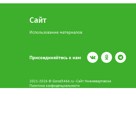
Сайт
Использование материалов
Присоединяйтесь к нам
2021-2026 © Gorod3466.ru - Сайт Нижневартовска
Политика конфиденциальности
Сетевое издание Gorod3466.ru (16+).
Свидетельство о регистрации Эл № ФС77-66798 от 15.08.2016 вы
628602 г. Нижневартовск ул.Пикмана 31. +7(3466)41-73-73
Главный редактор: Аврашова Е.С.
Адрес электронной почты редакции:
news@gorod3466.ru
По вопросам размещения рекламы:
1@gorod3466.ru
Сайт Gorod3466.ru использует файлы cookie и метрические програ