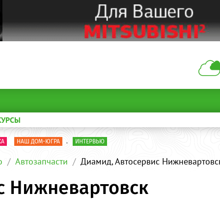
КУРСЫ
КА
НАШ ДОМ-ЮГРА
.
ИНТЕРВЬЮ
о
Автозапчасти
Диамид, Автосервис Нижневартовс
с Нижневартовск