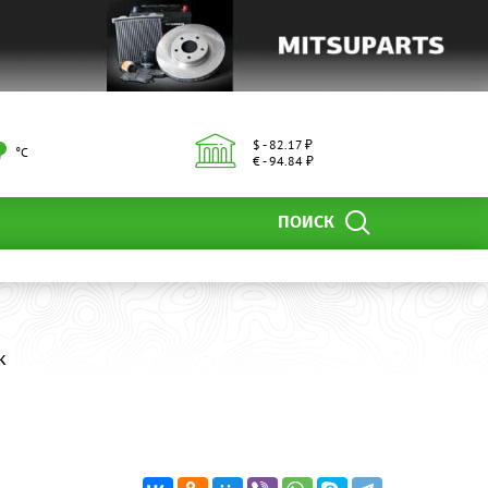
$ - 82.17 ₽
°С
€ - 94.84 ₽
ПОИСК
к