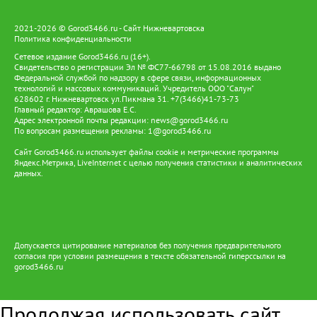
2021-2026 © Gorod3466.ru - Сайт Нижневартовска
Политика конфиденциальности
Сетевое издание Gorod3466.ru (16+).
Свидетельство о регистрации Эл № ФС77-66798 от 15.08.2016 выдано
Федеральной службой по надзору в сфере связи, информационных
технологий и массовых коммуникаций. Учредитель ООО "Салун"
628602 г. Нижневартовск ул.Пикмана 31. +7(3466)41-73-73
Главный редактор: Аврашова Е.С.
Адрес электронной почты редакции:
news@gorod3466.ru
По вопросам размещения рекламы:
1@gorod3466.ru
Сайт Gorod3466.ru использует файлы cookie и метрические программы
Яндекс.Метрика, LiveInternet с целью получения статистики и аналитических
данных.
Допускается цитирование материалов без получения предварительного
согласия при условии размещения в тексте обязательной гиперссылки на
gorod3466.ru
Продолжая использовать сайт