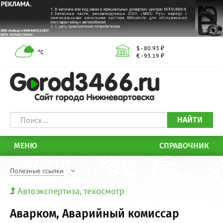
$ - 80.93 ₽
°С
€ - 93.19 ₽
НАЙТИ
МЕНЮ
СПРАВОЧНИК
Полезные ссылки
Автоэкспертиза, техосмотр
Аварком, Аварийный комиссар