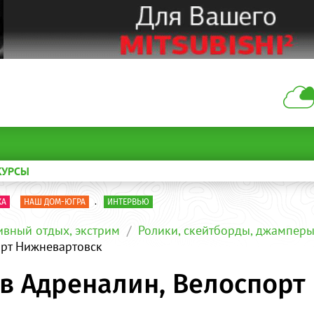
КУРСЫ
КА
НАШ ДОМ-ЮГРА
.
ИНТЕРВЬЮ
ивный отдых, экстрим
Ролики, скейтборды, джамперы
орт Нижневартовск
в Адреналин, Велоспорт