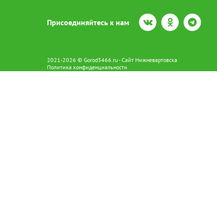
Присоединяйтесь к нам
2021-2026 © Gorod3466.ru - Сайт Нижневартовска
Политика конфиденциальности
Сетевое издание Gorod3466.ru (16+).
Свидетельство о регистрации Эл № ФС77-66798 от 15.08.2016 вы
628602 г. Нижневартовск ул.Пикмана 31. +7(3466)41-73-73
Главный редактор: Аврашова Е.С.
Адрес электронной почты редакции:
news@gorod3466.ru
По вопросам размещения рекламы:
1@gorod3466.ru
Сайт Gorod3466.ru использует файлы cookie и метрические програ
Допускается цитирование материалов без получения предваритель
Продолжая использовать сайт gor
cookie
x