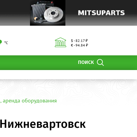
$ - 82.17 ₽
°С
€ - 94.84 ₽
ПОИСК
, аренда оборудования
 Нижневартовск