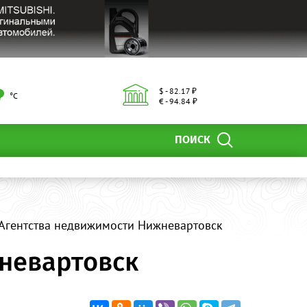
$ - 82.17 ₽
°С
€ - 94.84 ₽
ПОИСК
, Агентства недвижимости Нижневартовск
жневартовск