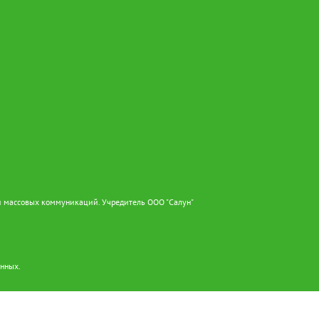
и массовых коммуникаций. Учредитель ООО "Салун"
анных.
3466.ru