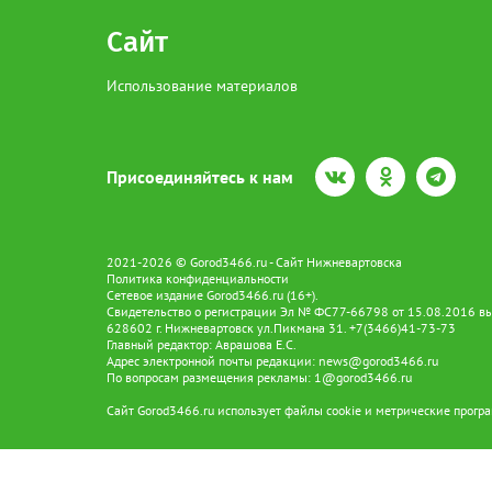
Сайт
Использование материалов
Присоединяйтесь к нам
2021-2026 © Gorod3466.ru - Сайт Нижневартовска
Политика конфиденциальности
Сетевое издание Gorod3466.ru (16+).
Свидетельство о регистрации Эл № ФС77-66798 от 15.08.2016 вы
628602 г. Нижневартовск ул.Пикмана 31. +7(3466)41-73-73
Главный редактор: Аврашова Е.С.
Адрес электронной почты редакции:
news@gorod3466.ru
По вопросам размещения рекламы:
1@gorod3466.ru
Сайт Gorod3466.ru использует файлы cookie и метрические програ
Допускается цитирование материалов без получения предваритель