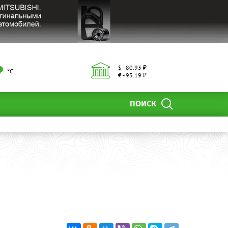
$ - 80.93 ₽
°С
€ - 93.19 ₽
ПОИСК