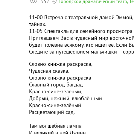
552
Городской драматический театр, Т
11-00 Встреча с театральной дамой Эммой, 
тайнах.
11-05 Спектакль для семейного просмот
Приглашаем Вас в чудесный мир восточной 
будет полезна всякому, кто ищет её. Если 
Следите за путешествием мальчишки – сор
Словно книжка-раскраска,
Чудесная сказка,
Словно книжка-раскраска
Славный город Багдад
Красно-сине-зелёный,
Добрый, нежный, влюблённый
Красно-сине-зелёный
Расцветающий сад.
Там волшебная лампа
И великий в ней Джинн,