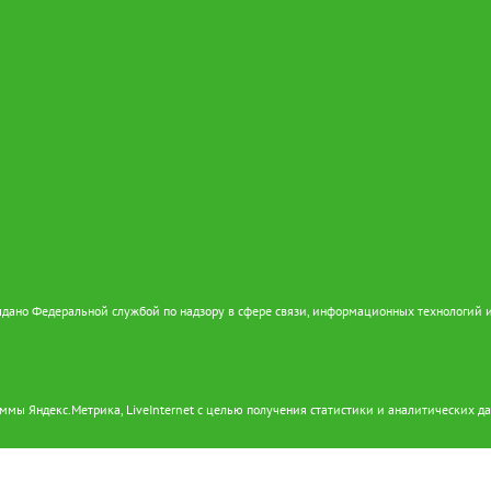
дано Федеральной службой по надзору в сфере связи, информационных технологий 
ммы Яндекс.Метрика, LiveInternet с целью получения статистики и аналитических д
ного согласия при условии размещения в тексте обязательной гиперссылки на gorod