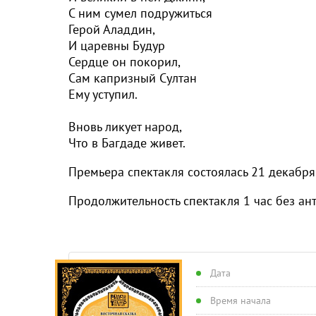
С ним сумел подружиться
Герой Аладдин,
И царевны Будур
Сердце он покорил,
Сам капризный Султан
Ему уступил.
Вновь ликует народ,
Что в Багдаде живет.
Премьера спектакля состоял
Продолжительность спектакля 1 час без ант
Дата
Время начала