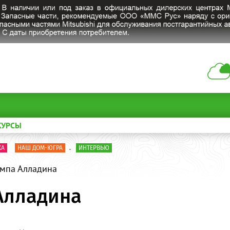
КУРСЫ
КА
НАШ ДОМ-ЮГРА
.
ИНТЕРВЬЮ
мпа Алладина
Алладина