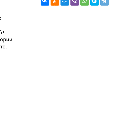
о
А" 6+
тории
то.