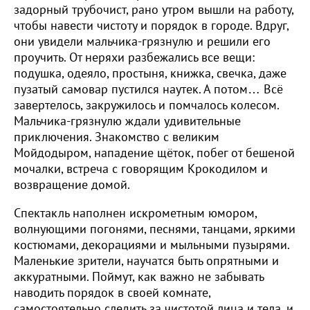
задорный трубочист, рано утром вышли на работу,
чтобы навести чистоту и порядок в городе. Вдруг,
они увидели мальчика-грязнулю и решили его
проучить. От неряхи разбежались все вещи:
подушка, одеяло, простыня, книжка, свечка, даже
пузатый самовар пустился наутек. А потом… Всё
завертелось, закружилось и помчалось колесом.
Мальчика-грязнулю ждали удивительные
приключения. Знакомство с великим
Мойдодыром, нападение щёток, побег от бешеной
мочалки, встреча с говорящим Крокодилом и
возвращение домой.
Спектакль наполнен искрометным юмором,
волнующими погонями, песнями, танцами, яркими
костюмами, декорациями и мыльными пузырями.
Маленькие зрители, научатся быть опрятными и
аккуратными. Поймут, как важно не забывать
наводить порядок в своей комнате,
самостоятельно следить за чистотой лица и тела, и