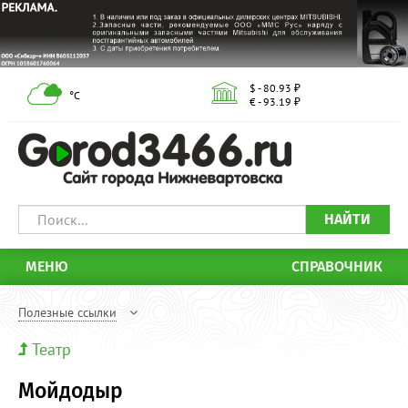
$ - 80.93 ₽
°С
€ - 93.19 ₽
НАЙТИ
МЕНЮ
СПРАВОЧНИК
Полезные ссылки
Театр
Мойдодыр